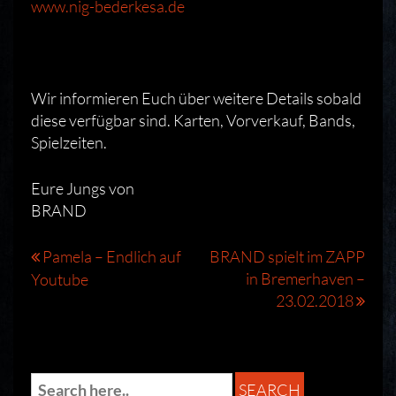
www.nig-bederkesa.de
Wir informieren Euch über weitere Details sobald
diese verfügbar sind. Karten, Vorverkauf, Bands,
Spielzeiten.
Eure Jungs von
BRAND
Beitragsnavigation
Pamela – Endlich auf
BRAND spielt im ZAPP
in Bremerhaven –
Youtube
23.02.2018