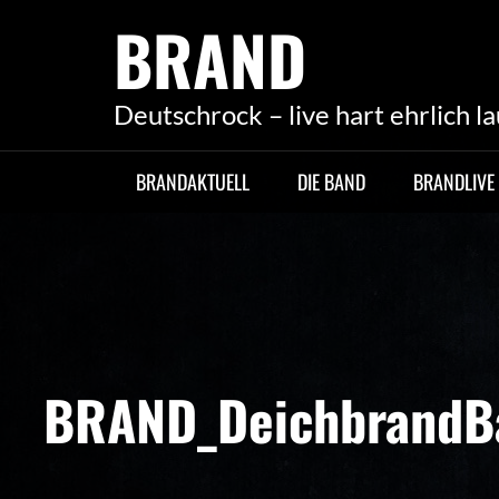
Skip
BRAND
to
content
Deutschrock – live hart ehrlich la
BRANDAKTUELL
DIE BAND
BRANDLIVE
BRAND_DeichbrandBa