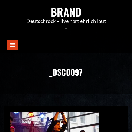
Skip
BRAND
to
content
Deutschrock – live hart ehrlich laut
_DSC0097