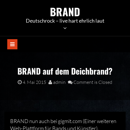
Skip
BRAND
to
content
Deutschrock – live hart ehrlich laut
BRAND auf dem Deichbrand?
4. Mai 2015
admin
Comment is Closed
BRAND nun auch bei gigmit.com (Einer weiteren
Web-Plattform für Bands und Künstler).